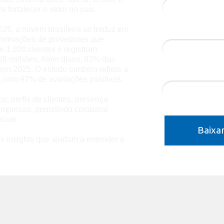
a fortalecer o setor no país.
Empresa*
5, a nuvem brasileira se traduz em
nformações de provedores que
 1.200 clientes e registram
08 milhões. Além disso, 83% das
em 2025. O estudo também reflete a
1 + 2 = ?
, com 97% de avaliações positivas.
, perfis de clientes, presença
 empresas, permitindo comparar
ncias.
Baixa
os insights que ajudam a entender o