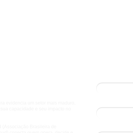
aCloud 2025
am como a cloud brasileira
Nome*
Email*
ra evidencia um setor mais maduro,
sua capacidade e seu impacto no
Cargo*
 (Associação Brasileira de
loud) conecta quem opera, decide e