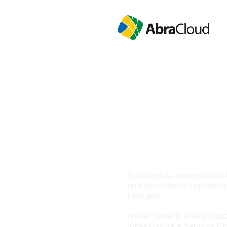
Panorama Abr
Os números que mostr
está evoluindo.
O avanço da nuvem brasilei
com provedores ampliando 
mercado.
Nesse cenário, a AbraCloud
Infraestrutura e Serviços C