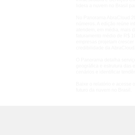
lidera a nuvem no Brasil par
No Panorama AbraCloud 202
números. A edição reúne i
atendem, em média, mais de
faturamento médio de R$ 1
empresas projetam crescer 
credibilidade da AbraCloud
O Panorama detalha serviços
geográfica e estrutura das
cenários e identificar tendê
Baixe o relatório e acesse 
futuro da nuvem no Brasil.